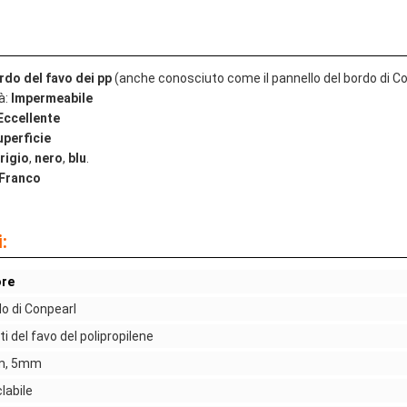
rdo del favo dei pp
(anche conosciuto come il pannello del bordo di Con
à:
Impermeabile
Eccellente
uperficie
rigio
,
nero
,
blu
.
Franco
:
ore
o di Conpearl
ti del favo del polipropilene
, 5mm
clabile