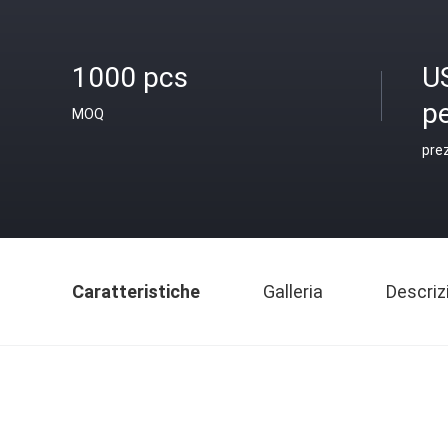
1000 pcs
U
p
MOQ
pre
Caratteristiche
Galleria
Descriz