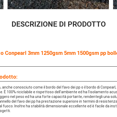
DESCRIZIONE DI PRODOTTO
anco Conpearl 3mm 1250gsm 5mm 1500gsm pp boll
rodotto:
pp, anche conosciuto come il bordo del favo dei pp o il bordo di Conpearl,
ie. È 100% riciclabile e rispettoso dell'ambiente ed ha l'isolamento acu
ggero nel peso ed ha una forte capacità portante, rendentegli una solu
pannello del favo dei pp ha prestazione superiore in termini di resistenza
al fuoco. Inoltre ha stabilità dimensionale eccellente ed è facile da ins
ogetti.