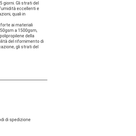
giorni. Gli strati del
'umidità eccellenti e
zioni, quali in
forte ai materiali
 1250gsm a 1500gsm,
polipropilene della
ità del rifornimento di
zione, gli strati del
di di spedizione