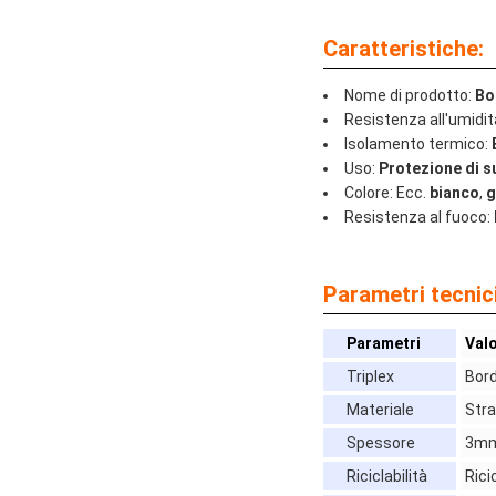
Caratteristiche:
Nome di prodotto:
Bo
Resistenza all'umidit
Isolamento termico:
Uso:
Protezione di s
Colore: Ecc.
bianco
,
g
Resistenza al fuoco:
Parametri tecnici
Parametri
Val
Triplex
Bord
Materiale
Stra
Spessore
3mm
Riciclabilità
Rici