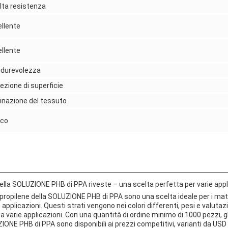
lta resistenza
llente
llente
 durevolezza
ezione di superficie
nazione del tessuto
nco
 della SOLUZIONE PHB di PPA riveste – una scelta perfetta per varie appl
olipropilene della SOLUZIONE PHB di PPA sono una scelta ideale per i mater
e applicazioni. Questi strati vengono nei colori differenti, pesi e valutaz
 a varie applicazioni. Con una quantità di ordine minimo di 1000 pezzi, gli
ZIONE PHB di PPA sono disponibili ai prezzi competitivi, varianti da US