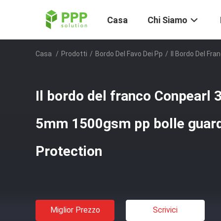
Casa
Chi Siamo
Casa
/
Prodotti
/
Bordo Del Favo Dei Pp
/
Il Bordo Del F
Il bordo del franco Conpear
5mm 1500gsm pp bolle guard
Protection
Miglior Prezzo
Scrivici