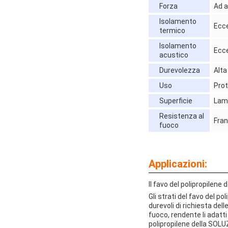
Forza
Ad a
Isolamento
Ecce
termico
Isolamento
Ecce
acustico
Durevolezza
Alta
Uso
Prot
Superficie
Lami
Resistenza al
Fra
fuoco
Applicazioni:
Il favo del polipropilene
Gli strati del favo del p
durevoli di richiesta dell
fuoco, rendente li adatti
polipropilene della SOLU