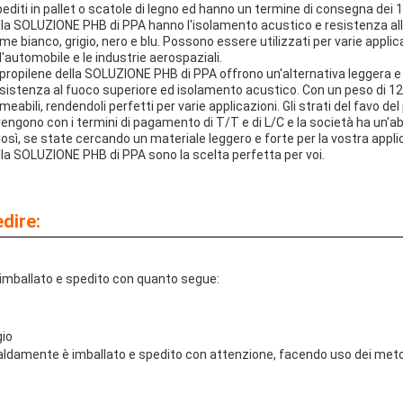
editi in pallet o scatole di legno ed hanno un termine di consegna dei 15 
ella SOLUZIONE PHB di PPA hanno l'isolamento acustico e resistenza all
me bianco, grigio, nero e blu. Possono essere utilizzati per varie applica
 l'automobile e le industrie aerospaziali.
olipropilene della SOLUZIONE PHB di PPA offrono un'alternativa leggera e 
 resistenza al fuoco superiore ed isolamento acustico. Con un peso di
abili, rendendoli perfetti per varie applicazioni. Gli strati del favo del 
gono con i termini di pagamento di T/T e di L/C e la società ha un'abil
Così, se state cercando un materiale leggero e forte per la vostra applica
ella SOLUZIONE PHB di PPA sono la scelta perfetta per voi.
dire:
 è imballato e spedito con quanto segue:
gio
 saldamente è imballato e spedito con attenzione, facendo uso dei meto