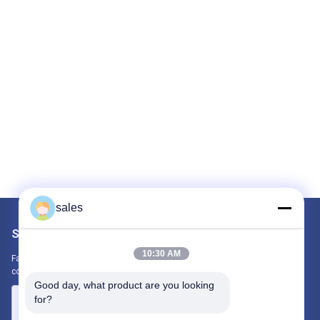
sales
Scrivici
10:30 AM
Fateci sapere la vostra esigenza. Collegheremo i migliori prodotti
con te.
Good day, what product are you looking 
for?