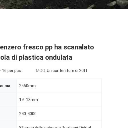
zenzero fresco pp ha scanalato
tola di plastica ondulata
- 16 per pcs
MOQ:
Un contenitore di 20ft
ssima
2550mm
1.6-13mm
240-4000
Stampa dello schermo Printing+ Didital