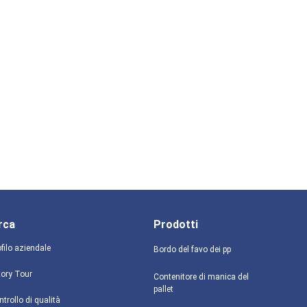
rca
Prodotti
filo aziendale
Bordo del favo dei pp
tory Tour
Contenitore di manica del
pallet
trollo di qualità