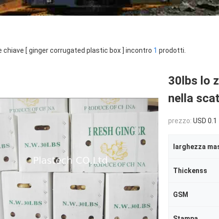
e chiave [ ginger corrugated plastic box ] incontro
1
prodotti.
30lbs lo 
nella sca
prezzo:
USD 0.1 
larghezza ma
Thickenss
GSM
Stampa