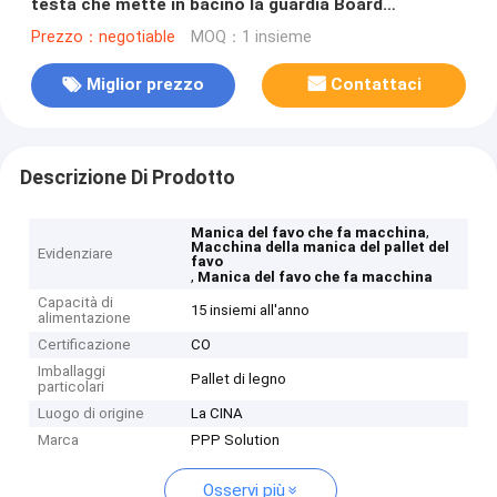
testa che mette in bacino la guardia Board
Honeycomb della bolla dei pp
Prezzo：negotiable
MOQ：1 insieme
Miglior prezzo
Contattaci
Descrizione Di Prodotto
,
Manica del favo che fa macchina
Macchina della manica del pallet del
Evidenziare
favo
,
Manica del favo che fa macchina
Capacità di
15 insiemi all'anno
alimentazione
Certificazione
CO
Imballaggi
Pallet di legno
particolari
Luogo di origine
La CINA
Marca
PPP Solution
Osservi più