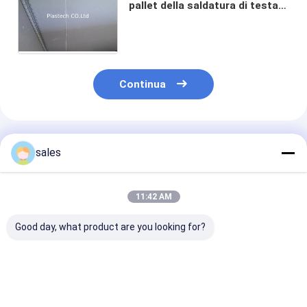
pallet della saldatura di testa
che mette in bacino la guardia
Board Honeycomb della bolla
dei pp
Continua
Prodotti Raccomandati
sales
11:42 AM
Good day, what product are you looking for?
Macchina di plastica
macchina ad alta
macchina dell
25mm automatica
velocità della
saldatura di t
della saldatura di
saldatura per
della manica d