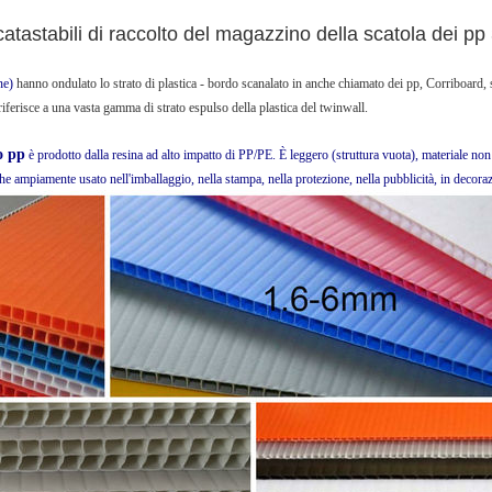
ccatastabili di raccolto del magazzino della scatola de
ne)
hanno ondulato lo strato di plastica - bordo scanalato in anche chiamato dei pp, Corriboard, 
riferisce a una vasta gamma di strato espulso della plastica del twinwall.
o pp
è prodotto dalla resina ad alto impatto di PP/PE. È leggero (struttura vuota), materiale non
che ampiamente usato nell'imballaggio, nella stampa, nella protezione, nella pubblicità, in decora