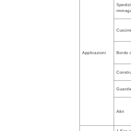
Spediz
immaga
Cuscinet
Applicazioni
Bordo 
Constr
Guardie
Altri