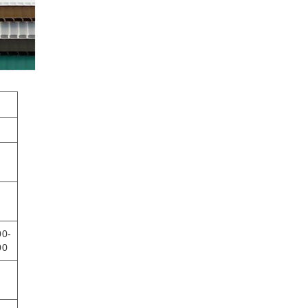
00-
00