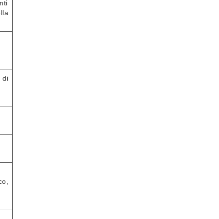
nti
lla
 di
co,