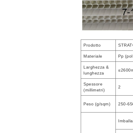
Prodotto
STRAT
Materiale
Pp (pol
Larghezza &
≤2600m
lunghezza
Spessore
2
(millimetri)
Peso (g/sqm)
250-65
Imballa