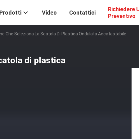
Richiedere 
Prodotti
Video
Contattici
Preventivo
o Che Seleziona La Scatola Di Plastica Ondulata Accatastabile
atola di plastica