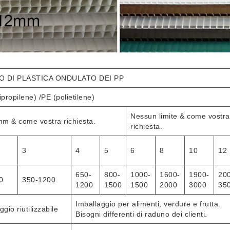
O DI PLASTICA ONDULATO DEI PP
ipropilene) /PE (polietilene)
Nessun limite & come vostra
m & come vostra richiesta.
richiesta.
3
4
5
6
8
10
12
650-
800-
1000-
1600-
1900-
20
0
350-1200
1200
1500
1500
2000
3000
35
Imballaggio per alimenti, verdure e frutta.
ggio riutilizzabile
Bisogni differenti di raduno dei clienti.