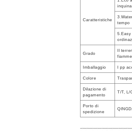
1.Eco a
inquina
3.Water
Caratteristiche
tempo
5.Easy 
ordina
Il terr
Grado
fiammeg
Imballaggio
I pp ac
Colore
Traspar
Dilazione di
T/T, L/C
pagamento
Porto di
QINGD
spedizione