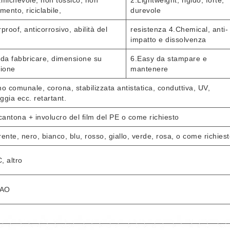
michevole, non tossico, non
2.Lightweight, rigido, forte,
mento, riciclabile,
durevole
proof, anticorrosivo, abilità del
resistenza 4.Chemical, anti-
impatto e dissolvenza
da fabbricare, dimensione su
6.Easy da stampare e
zione
mantenere
eno comunale, corona, stabilizzata antistatica, conduttiva, UV,
gia ecc. retartant.
cantona + involucro del film del PE o come richiesto
ente, nero, bianco, blu, rosso, giallo, verde, rosa, o come richiest
, altro
AO