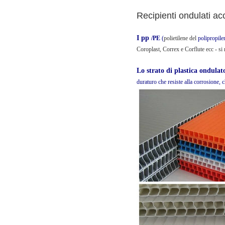
Recipienti ondulati a
I pp
/PE
(
polietilene del
polipropile
Coroplast, Correx e Corflute ecc - si 
Lo strato di plastica ondulat
duraturo che resiste alla corrosione, 